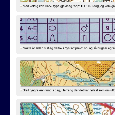
Med veldig kort H65-løype gjekk eg "opp" til H50- i dag, og kom greitt g
Nokre år sidan sist eg deltok i "fysisk" pre-O no, og så hugsar eg fr
Sleit tyngre enn tungt i dag, i terreng der det kan følast som om utfo