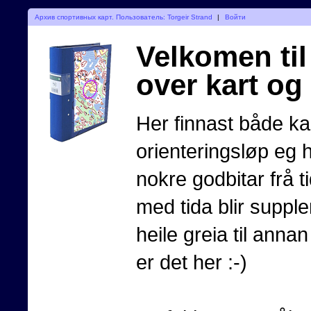
Архив спортивных карт. Пользователь: Torgeir Strand
|
Войти
Velkomen til 
over kart og
Her finnast både kar
orienteringsløp eg 
nokre godbitar frå t
med tida blir supple
heile greia til annan 
er det her :-)