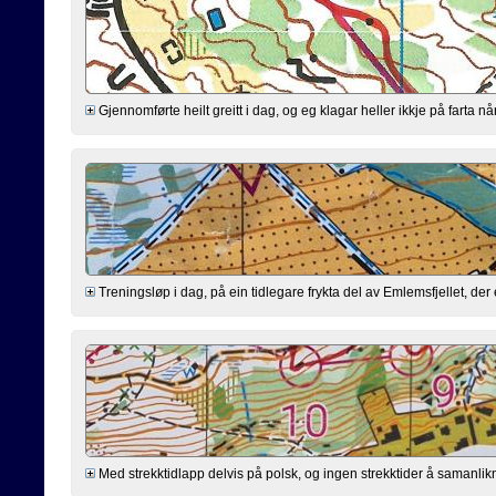
Gjennomførte heilt greitt i dag, og eg klagar heller ikkje på farta n
Treningsløp i dag, på ein tidlegare frykta del av Emlemsfjellet, d
Med strekktidlapp delvis på polsk, og ingen strekktider å samanlik