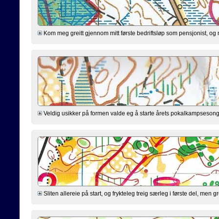
Kom meg greitt gjennom mitt første bedriftsløp som pensjonist, og 
Veldig usikker på formen valde eg å starte årets pokalkampsesong i 
Sliten allereie på start, og frykteleg treig særleg i første del, me