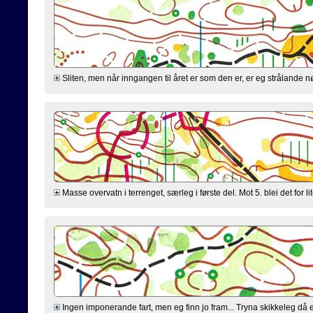
Sliten, men når inngangen til året er som den er, er eg strålande n
Masse overvatn i terrenget, særleg i første del. Mot 5. blei det for l
Ingen imponerande fart, men eg finn jo fram... Tryna skikkeleg då eg 