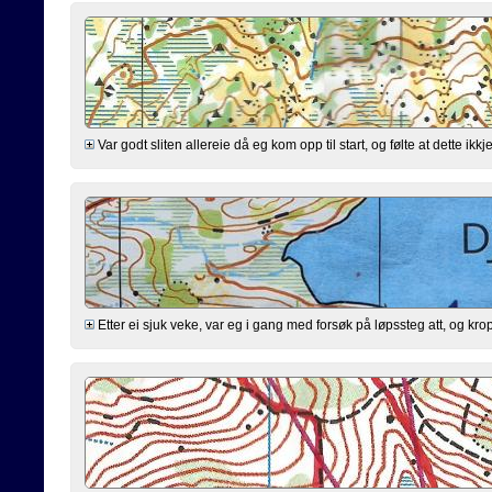
Var godt sliten allereie då eg kom opp til start, og følte at dette ikkj
Etter ei sjuk veke, var eg i gang med forsøk på løpssteg att, og kropp