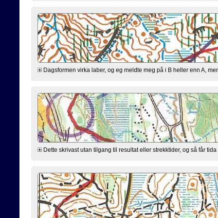
Dagsformen virka laber, og eg meldte meg på i B heller enn A, men var
Dette skrivast utan tilgang til resultat eller strekktider, og så får t