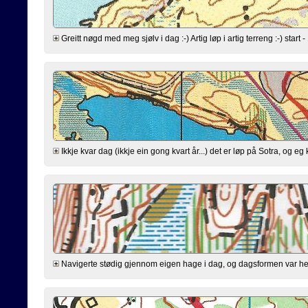
Greitt nøgd med meg sjølv i dag :-) Artig løp i artig terreng :-) start - 
Ikkje kvar dag (ikkje ein gong kvart år...) det er løp på Sotra, og e
Navigerte stødig gjennom eigen hage i dag, og dagsformen var helle