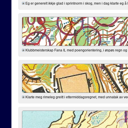
Eg er generelt ikkje glad i sprintnorm i skog, men i dag klarte eg å le
Klubbmeisterskap Fana IL med poengorientering, i øspøs regn og g
Klarte meg rimeleg greitt i ettermiddagsregnet, med unnatak av ved