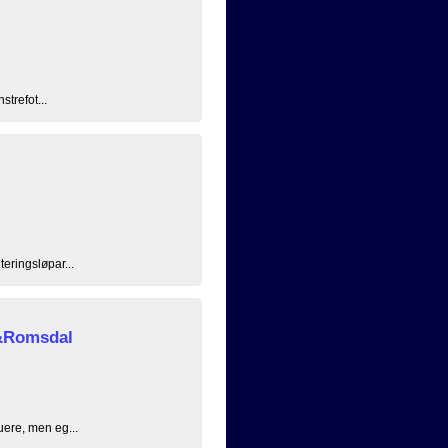
strefot...
eringsløpar...
&Romsdal
uere, men eg...