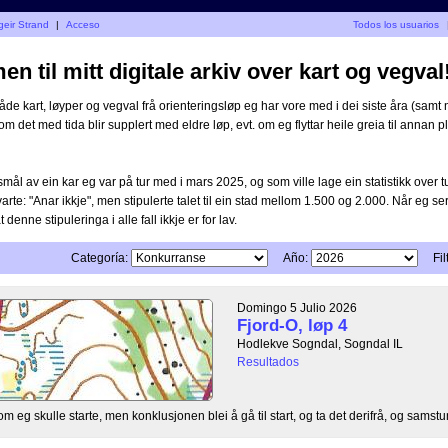
geir Strand
|
Acceso
Todos los usuarios
n til mitt digitale arkiv over kart og vegval
åde kart, løyper og vegval frå orienteringsløp eg har vore med i dei siste åra (samt n
 om det med tida blir supplert med eldre løp, evt. om eg flyttar heile greia til annan pla
mål av ein kar eg var på tur med i mars 2025, og som ville lage ein statistikk over 
varte: "Anar ikkje", men stipulerte talet til ein stad mellom 1.500 og 2.000. Når eg ser
at denne stipuleringa i alle fall ikkje er for lav.
Categoría:
Año:
Fil
Domingo 5 Julio 2026
Fjord-O, løp 4
Hodlekve Sogndal, Sogndal IL
Resultados
il om eg skulle starte, men konklusjonen blei å gå til start, og ta det derifrå, og samstun