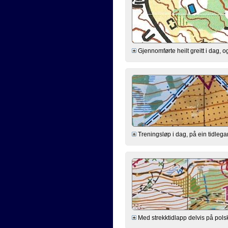
Gjennomførte heilt greitt i dag, o
Treningsløp i dag, på ein tidleg
Med strekktidlapp delvis på pols