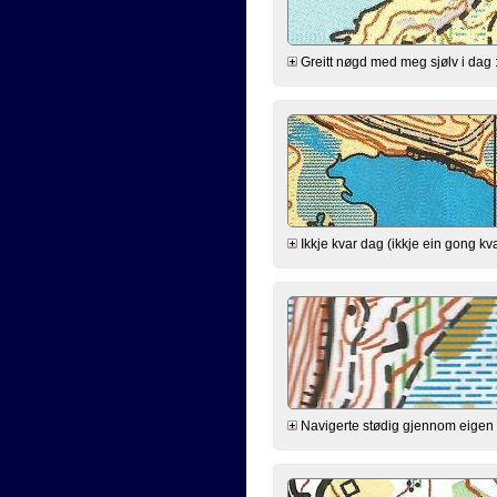
Greitt nøgd med meg sjølv i dag :-) 
Ikkje kvar dag (ikkje ein gong kva
Navigerte stødig gjennom eigen h