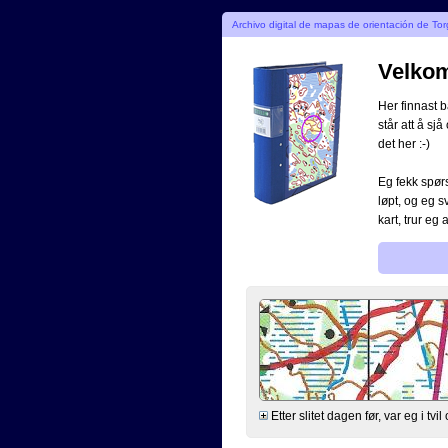
Archivo digital de mapas de orientación de Tor
Velkome
Her finnast b
står att å sjå
det her :-)
Eg fekk spørs
løpt, og eg s
kart, trur eg 
Etter slitet dagen før, var eg i tv