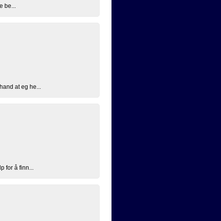
e be...
hand at eg he...
for å finn...