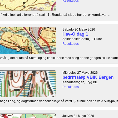
Resultados
Artig løp i artig terreng :-) start - 1.: Rundar på sti, og trur det er korrekt val. ...
Sábado 30 Mayo 2026
Hav-O dag 1
Spildepollen Sotra, IL Gular
Resultados
rt år...) det er løp på Sotra, og eg konkluderte med at eg denne gongen skulle starte, 
Miércoles 27 Mayo 2026
bedriftsløp VBIK Bergen
Kanadaskogen, Tryg BIL
Resultados
age i dag, og dagsformen var heller ikkje så verst :-) Kunne nok ha vald A-løypa, m
Jueves 21 Mayo 2026