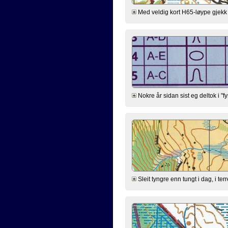
Med veldig kort H65-løype gjekk eg 
Nokre år sidan sist eg deltok i "f
Sleit tyngre enn tungt i dag, i te