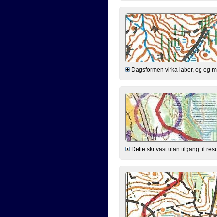
Dagsformen virka laber, og eg meld
Dette skrivast utan tilgang til res