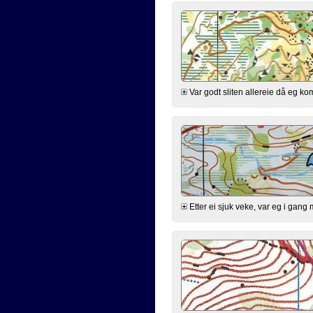
Var godt sliten allereie då eg kom 
Etter ei sjuk veke, var eg i gang 