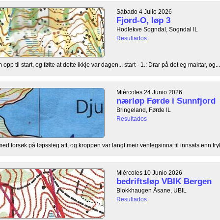
Sábado 4 Julio 2026
Fjord-O, løp 3
Hodlekve Sogndal, Sogndal IL
Resultados
opp til start, og følte at dette ikkje var dagen... start - 1.: Drar på det eg maktar, og...
Miércoles 24 Junio 2026
nærløp Førde i Sunnfjord
Bringeland, Førde IL
Resultados
med forsøk på løpssteg att, og kroppen var langt meir venlegsinna til innsats enn frykta
Miércoles 10 Junio 2026
bedriftsløp VBIK Bergen
Blokkhaugen Åsane, UBIL
Resultados