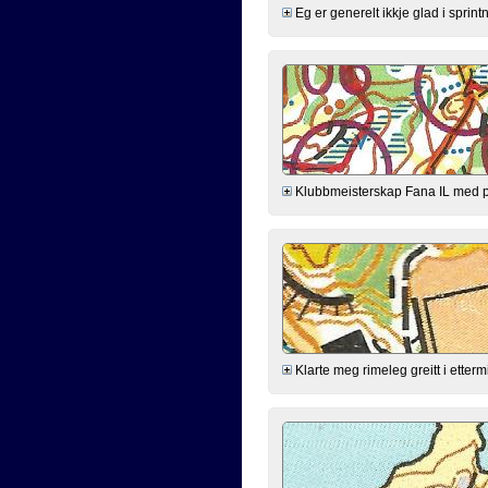
Eg er generelt ikkje glad i sprintn
Klubbmeisterskap Fana IL med poe
Klarte meg rimeleg greitt i ette