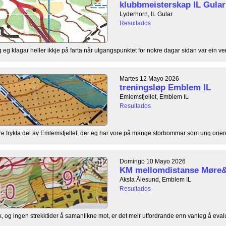
klubbmeisterskap IL Gular
Lyderhorn, IL Gular
Resultados
g eg klagar heller ikkje på farta når utgangspunktet for nokre dagar sidan var ein ven
Martes 12 Mayo 2026
treningsløp Emblem IL
Emlemsfjellet, Emblem IL
Resultados
are frykta del av Emlemsfjellet, der eg har vore på mange storbommar som ung orient
Domingo 10 Mayo 2026
KM mellomdistanse Møre
Aksla Ålesund, Emblem IL
Resultados
k, og ingen strekktider å samanlikne mot, er det meir utfordrande enn vanleg å eval