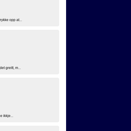
ykke opp at...
t greitt, m...
 ikkje...