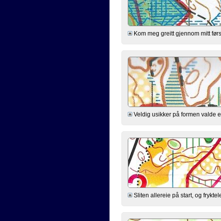
Kom meg greitt gjennom mitt førs
Veldig usikker på formen valde eg
Sliten allereie på start, og fryk