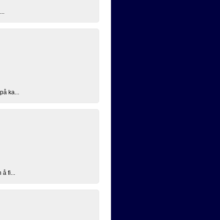
..
på ka...
å fi...