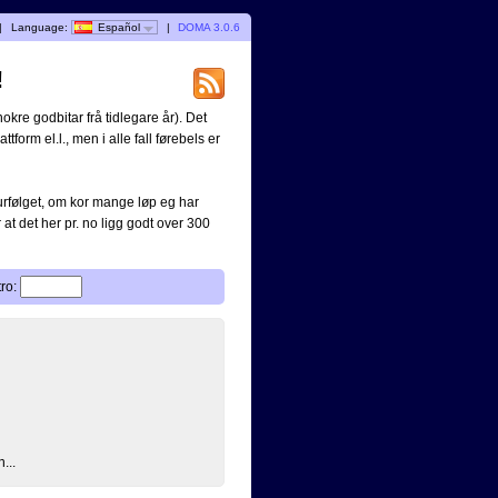
|
Language:
Español
|
DOMA 3.0.6
!
okre godbitar frå tidlegare år). Det
ttform el.l., men i alle fall førebels er
turfølget, om kor mange løp eg har
 at det her pr. no ligg godt over 300
tro:
...