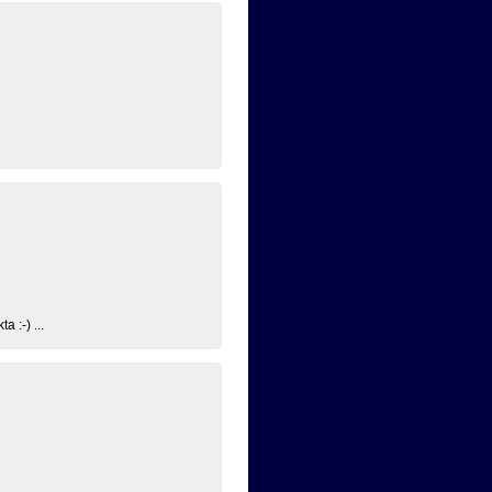
 :-) ...