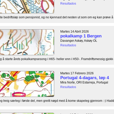
Resultados
te bedriftsløp som pensjonist, og no kjennast det nesten ut som om eg kan prøve å r
Martes 14 Abril 2026
pokalkamp 1 Bergen
Davanger Askøy, Askøy OL
Resultados
 å starte årets pokalkampsesong i H65- heller enn i H50-. Framdriftsmessig gjekk de
Martes 17 Febrero 2026
Portugal 4-dagars, løp 4
Mira Norte, ORI Estarreja, Portugal
Resultados
teleg treig særleg i første del, men greitt nøgd med å kome skapeleg gjennom :-) Hadde