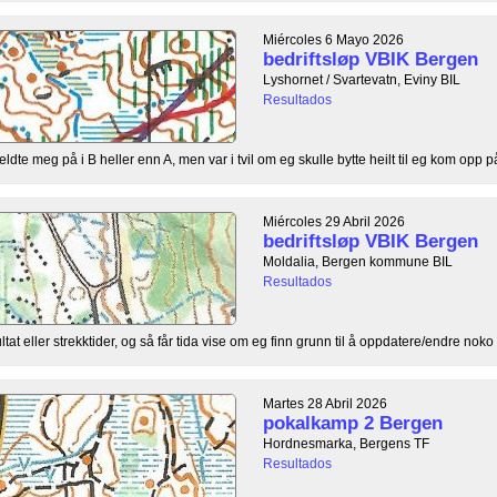
Miércoles 6 Mayo 2026
bedriftsløp VBIK Bergen
Lyshornet / Svartevatn, Eviny BIL
Resultados
te meg på i B heller enn A, men var i tvil om eg skulle bytte heilt til eg kom opp på 
Miércoles 29 Abril 2026
bedriftsløp VBIK Bergen
Moldalia, Bergen kommune BIL
Resultados
ultat eller strekktider, og så får tida vise om eg finn grunn til å oppdatere/endre noko 
Martes 28 Abril 2026
pokalkamp 2 Bergen
Hordnesmarka, Bergens TF
Resultados