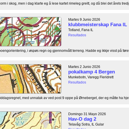
orm i skog, men i dag klarte eg å lese kartet rimeleg greitt, og då blei det årets tredj
Martes 9 Junio 2026
klubbmeisterskap Fana IL
Totland, Fana IL
Resultados
ngorientering, i øspøs regn og gjennomvått terreng. Hadde eg ikkje visst på føre
Martes 2 Junio 2026
pokalkamp 4 Bergen
Munkebotn, Varegg Fleridrett
Resultados
rmiddagsregnet, med unnatak av ved post 9 oppe på Ørneberget, der eg måtte ha hjelp 
Domingo 31 Mayo 2026
Hav-O dag 2
Telavåg Sotra, IL Gular