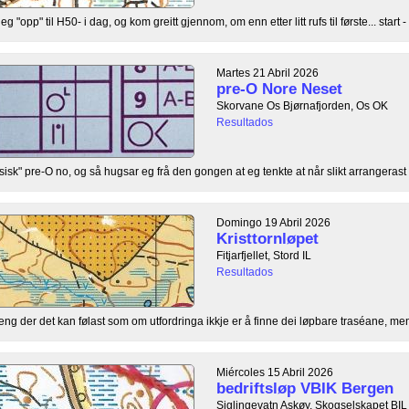
"opp" til H50- i dag, og kom greitt gjennom, om enn etter litt rufs til første... start - .
Martes 21 Abril 2026
pre-O Nore Neset
Skorvane Os Bjørnafjorden, Os OK
Resultados
ysisk" pre-O no, og så hugsar eg frå den gongen at eg tenkte at når slikt arrangerast 
Domingo 19 Abril 2026
Kristtornløpet
Fitjarfjellet, Stord IL
Resultados
rreng der det kan følast som om utfordringa ikkje er å finne dei løpbare traséane, men 
Miércoles 15 Abril 2026
bedriftsløp VBIK Bergen
Siglingevatn Askøy, Skogselskapet BIL