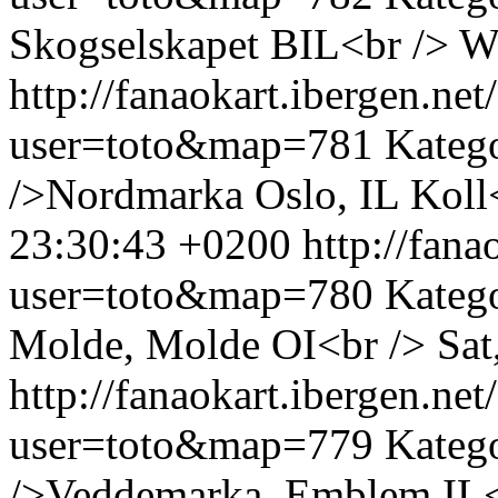
Skogselskapet BIL<br />
W
http://fanaokart.ibergen.n
user=toto&map=781
Kateg
/>Nordmarka Oslo, IL Koll
23:30:43 +0200
http://fan
user=toto&map=780
Katego
Molde, Molde OI<br />
Sat
http://fanaokart.ibergen.n
user=toto&map=779
Kateg
/>Veddemarka, Emblem IL<