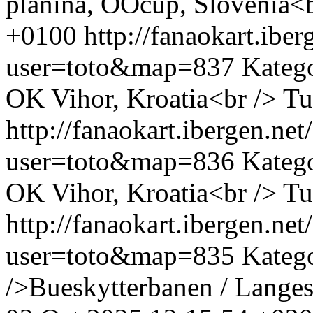
planina, OOcup, Slovenia<b
+0100
http://fanaokart.ib
user=toto&map=837
Katego
OK Vihor, Kroatia<br />
Tu
http://fanaokart.ibergen.n
user=toto&map=836
Katego
OK Vihor, Kroatia<br />
Tu
http://fanaokart.ibergen.n
user=toto&map=835
Kateg
/>Bueskytterbanen / Lange