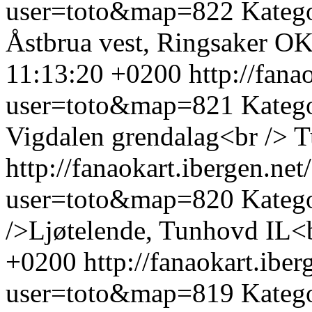
user=toto&map=822
Kateg
Åstbrua vest, Ringsaker OK
11:13:20 +0200
http://fan
user=toto&map=821
Katego
Vigdalen grendalag<br />
T
http://fanaokart.ibergen.n
user=toto&map=820
Kateg
/>Ljøtelende, Tunhovd IL<
+0200
http://fanaokart.ib
user=toto&map=819
Kateg