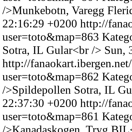
/>Munkebotn, Varegg Flerid
22:16:29 +0200
http://fan
user=toto&map=863
Kateg
Sotra, IL Gular<br />
Sun, 
http://fanaokart.ibergen.n
user=toto&map=862
Kateg
/>Spildepollen Sotra, IL Gu
22:37:30 +0200
http://fan
user=toto&map=861
Kateg
/>Kanadaskogen, Tryg BIL