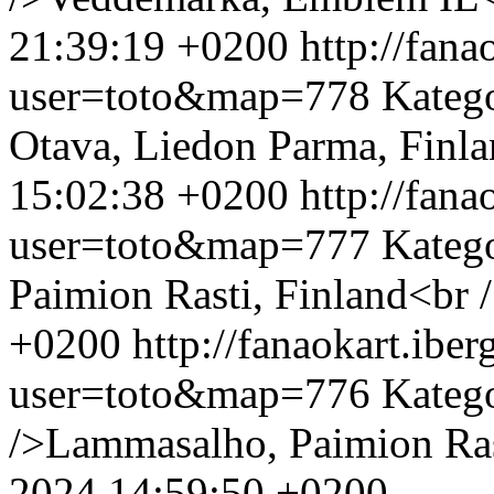
21:39:19 +0200
http://fan
user=toto&map=778
Kateg
Otava, Liedon Parma, Finla
15:02:38 +0200
http://fan
user=toto&map=777
Kateg
Paimion Rasti, Finland<br 
+0200
http://fanaokart.ib
user=toto&map=776
Kateg
/>Lammasalho, Paimion Ras
2024 14:59:50 +0200