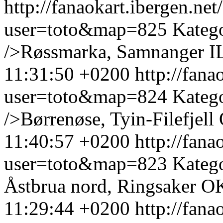
http://fanaokart.ibergen.n
user=toto&map=825
Kateg
/>Røssmarka, Samnanger I
11:31:50 +0200
http://fan
user=toto&map=824
Kateg
/>Børrenøse, Tyin-Filefjell
11:40:57 +0200
http://fan
user=toto&map=823
Kateg
Åstbrua nord, Ringsaker O
11:29:44 +0200
http://fan