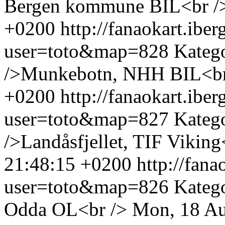
Bergen kommune BIL<br /
+0200
http://fanaokart.ib
user=toto&map=828
Kateg
/>Munkebotn, NHH BIL<br
+0200
http://fanaokart.ib
user=toto&map=827
Kateg
/>Landåsfjellet, TIF Viking
21:48:15 +0200
http://fan
user=toto&map=826
Kateg
Odda OL<br />
Mon, 18 Au