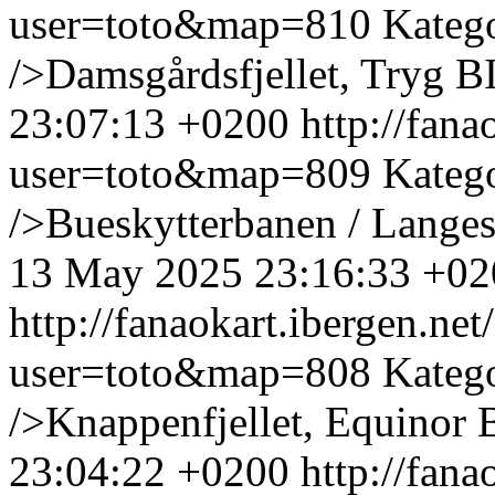
user=toto&map=810
Kateg
/>Damsgårdsfjellet, Tryg B
23:07:13 +0200
http://fan
user=toto&map=809
Kateg
/>Bueskytterbanen / Lange
13 May 2025 23:16:33 +02
http://fanaokart.ibergen.n
user=toto&map=808
Kateg
/>Knappenfjellet, Equinor 
23:04:22 +0200
http://fan