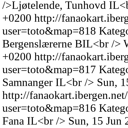
/>Ljøtelende, Tunhovd IL<
+0200
http://fanaokart.ib
user=toto&map=818
Katego
Bergenslærerne BIL<br />
+0200
http://fanaokart.ib
user=toto&map=817
Kateg
Samnanger IL<br />
Sun, 1
http://fanaokart.ibergen.n
user=toto&map=816
Katego
Fana IL<br />
Sun, 15 Jun