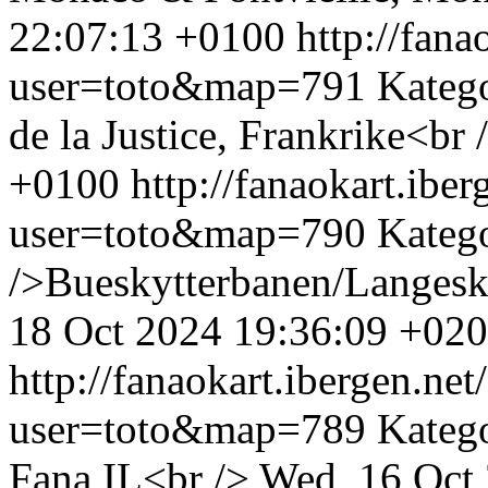
22:07:13 +0100
http://fan
user=toto&map=791
Katego
de la Justice, Frankrike<br 
+0100
http://fanaokart.ib
user=toto&map=790
Kateg
/>Bueskytterbanen/Langesk
18 Oct 2024 19:36:09 +02
http://fanaokart.ibergen.n
user=toto&map=789
Kateg
Fana IL<br />
Wed, 16 Oct