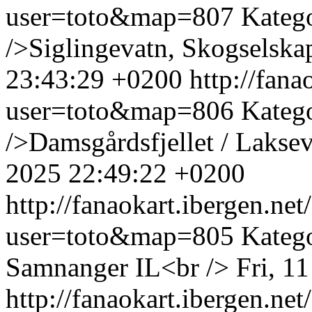
user=toto&map=807
Kateg
/>Siglingevatn, Skogselska
23:43:29 +0200
http://fan
user=toto&map=806
Kateg
/>Damsgårdsfjellet / Laksev
2025 22:49:22 +0200
http://fanaokart.ibergen.n
user=toto&map=805
Kateg
Samnanger IL<br />
Fri, 1
http://fanaokart.ibergen.n