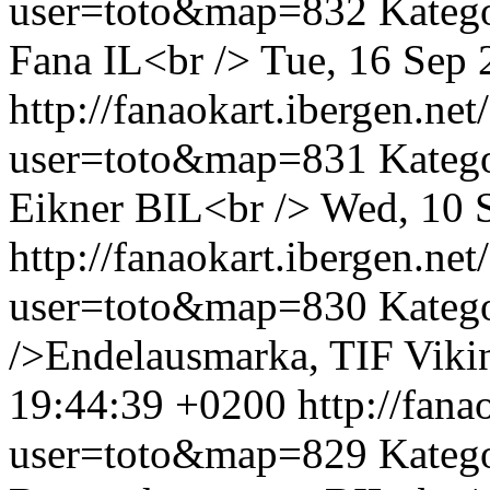
user=toto&map=832
Kateg
Fana IL<br />
Tue, 16 Sep
http://fanaokart.ibergen.n
user=toto&map=831
Kateg
Eikner BIL<br />
Wed, 10 
http://fanaokart.ibergen.n
user=toto&map=830
Kateg
/>Endelausmarka, TIF Viki
19:44:39 +0200
http://fan
user=toto&map=829
Katego