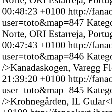
00:48:23 +0100
http://fan
user=toto&map=847
Kateg
Norte, ORI Estarreja, Portu
00:47:43 +0100
http://fan
user=toto&map=846
Kateg
/>Kanadaskogen, Varegg Fle
21:39:20 +0100
http://fan
user=toto&map=845
Kateg
/>Krohnegården, IL Gular<