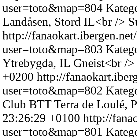
user=toto&map=804
Katego
Landåsen, Stord IL<br />
S
http://fanaokart.ibergen.n
user=toto&map=803
Kateg
Ytrebygda, IL Gneist<br />
+0200
http://fanaokart.ib
user=toto&map=802
Katego
Club BTT Terra de Loulé, P
23:26:29 +0100
http://fan
user=toto&map=801
Katego