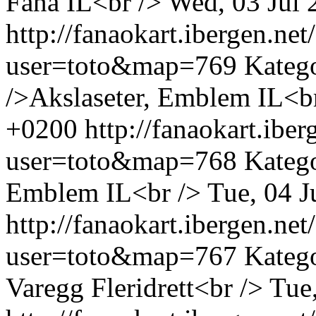
Fana IL<br />
Wed, 03 Jul 
http://fanaokart.ibergen.n
user=toto&map=769
Kateg
/>Akslaseter, Emblem IL<b
+0200
http://fanaokart.ib
user=toto&map=768
Kateg
Emblem IL<br />
Tue, 04 
http://fanaokart.ibergen.n
user=toto&map=767
Kateg
Varegg Fleridrett<br />
Tue