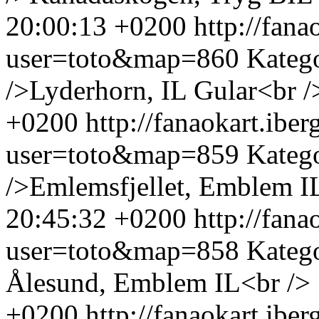
20:00:13 +0200
http://fan
user=toto&map=860
Kateg
/>Lyderhorn, IL Gular<br /
+0200
http://fanaokart.ib
user=toto&map=859
Kateg
/>Emlemsfjellet, Emblem I
20:45:32 +0200
http://fan
user=toto&map=858
Kateg
Ålesund, Emblem IL<br />
+0200
http://fanaokart.ib