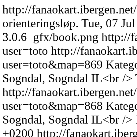
http://fanaokart.ibergen.net
orienteringsløp.
Tue, 07 Ju
3.0.6
gfx/book.png
http://
user=toto
http://fanaokart
user=toto&map=869
Kateg
Sogndal, Sogndal IL<br />
http://fanaokart.ibergen.n
user=toto&map=868
Kateg
Sogndal, Sogndal IL<br />
+0200
http://fanaokart.ib