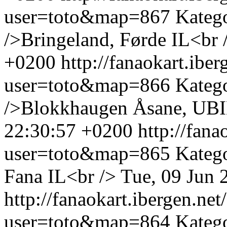
user=toto&map=867
Kateg
/>Bringeland, Førde IL<br 
+0200
http://fanaokart.ib
user=toto&map=866
Kateg
/>Blokkhaugen Åsane, UBI
22:30:57 +0200
http://fan
user=toto&map=865
Katego
Fana IL<br />
Tue, 09 Jun 
http://fanaokart.ibergen.n
user=toto&map=864
Kateg