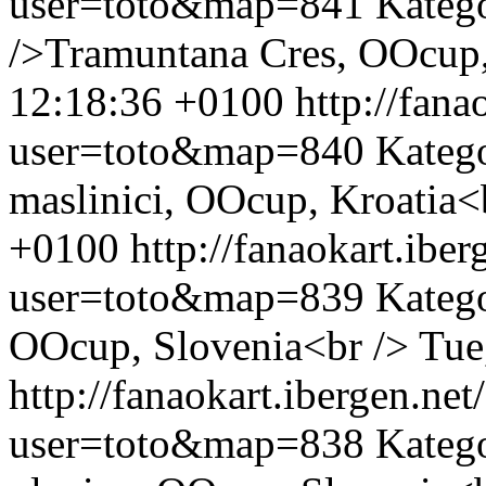
user=toto&map=841
Kateg
/>Tramuntana Cres, OOcup,
12:18:36 +0100
http://fan
user=toto&map=840
Katego
maslinici, OOcup, Kroatia<
+0100
http://fanaokart.ib
user=toto&map=839
Katego
OOcup, Slovenia<br />
Tue
http://fanaokart.ibergen.n
user=toto&map=838
Katego