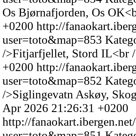
Os Bjørnafjorden, Os OK<b
+0200
http://fanaokart.ib
user=toto&map=853
Kateg
/>Fitjarfjellet, Stord IL<br 
+0200
http://fanaokart.ib
user=toto&map=852
Kateg
/>Siglingevatn Askøy, Skog
Apr 2026 21:26:31 +0200
http://fanaokart.ibergen.n
user=toto&map=851
Kateg