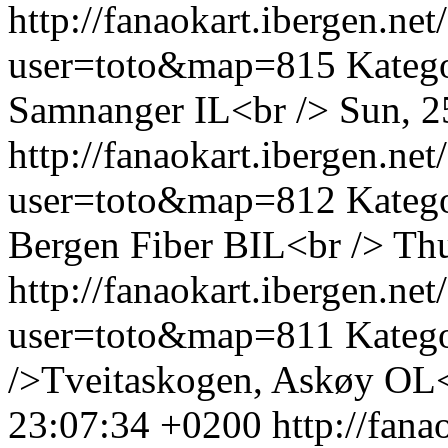
http://fanaokart.ibergen.n
user=toto&map=815
Katego
Samnanger IL<br />
Sun, 2
http://fanaokart.ibergen.n
user=toto&map=812
Kateg
Bergen Fiber BIL<br />
Thu
http://fanaokart.ibergen.n
user=toto&map=811
Kateg
/>Tveitaskogen, Askøy OL<
23:07:34 +0200
http://fan