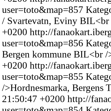
user=toto&map=857
Kateg
/ Svartevatn, Eviny BIL<br
+0200
http://fanaokart.ib
user=toto&map=856
Katego
Bergen kommune BIL<br /
+0200
http://fanaokart.ib
user=toto&map=855
Kateg
/>Hordnesmarka, Bergens T
21:50:47 +0200
http://fan
user=toto&map=854
Kateg