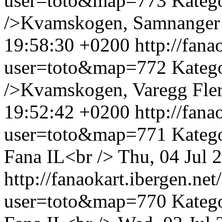
user=toto&map=773
Kateg
/>Kvamskogen, Samnanger 
19:58:30 +0200
http://fan
user=toto&map=772
Kateg
/>Kvamskogen, Varegg Fleri
19:52:42 +0200
http://fan
user=toto&map=771
Katego
Fana IL<br />
Thu, 04 Jul 
http://fanaokart.ibergen.n
user=toto&map=770
Katego