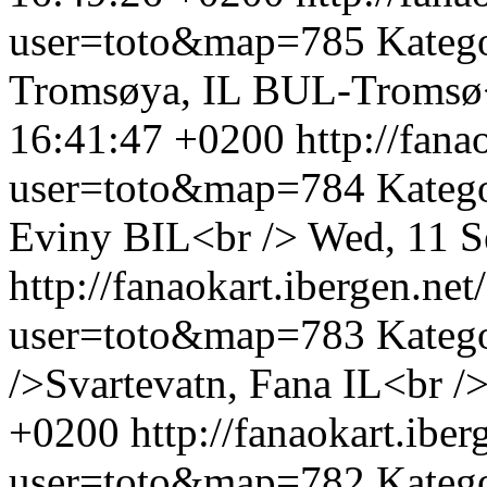
user=toto&map=785
Kateg
Tromsøya, IL BUL-Tromsø
16:41:47 +0200
http://fan
user=toto&map=784
Katego
Eviny BIL<br />
Wed, 11 S
http://fanaokart.ibergen.n
user=toto&map=783
Kateg
/>Svartevatn, Fana IL<br /
+0200
http://fanaokart.ib
user=toto&map=782
Kateg