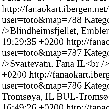
http://fanaokart.ibergen.n
user=toto&map=788
Kateg
/>Blindheimsfjellet, Emble
19:29:35 +0200
http://fan
user=toto&map=787
Kateg
/>Svartevatn, Fana IL<br /
+0200
http://fanaokart.ib
user=toto&map=786
Kateg
Tromsøya, IL BUL-Tromsø
16:49:26 +0200
http://fan