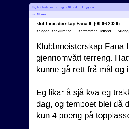
Digitalt kartarkiv for Torgeir Strand
|
Logg inn
<< Tilbake
klubbmeisterskap Fana IL (09.06.2026)
Kategori:
Konkurranse
Kart/område:
Totland
Arrang
Klubbmeisterskap Fana I
gjennomvått terreng. Had
kunne gå rett frå mål og i
Eg likar å sjå kva eg tra
dag, og tempoet blei då 
kun 4 poeng på topplasser