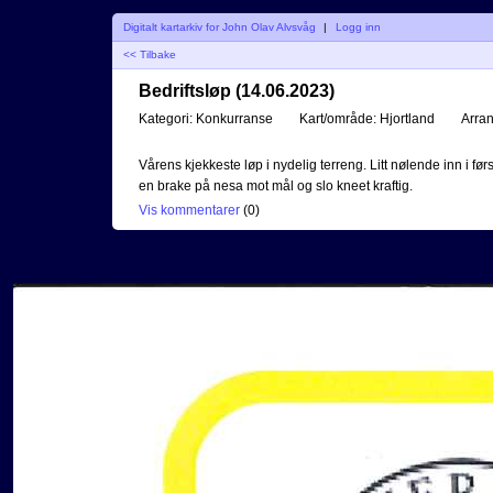
Digitalt kartarkiv for John Olav Alvsvåg
|
Logg inn
<< Tilbake
Bedriftsløp (14.06.2023)
Kategori:
Konkurranse
Kart/område:
Hjortland
Arran
Vårens kjekkeste løp i nydelig terreng. Litt nølende inn i første
en brake på nesa mot mål og slo kneet kraftig.
Vis kommentarer
(
0
)