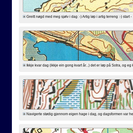
Greitt nøgd med meg sjølv i dag :-) Artig løp i artig terreng :-) start - 
Ikkje kvar dag (ikkje ein gong kvart år...) det er løp på Sotra, og e
Navigerte stødig gjennom eigen hage i dag, og dagsformen var helle