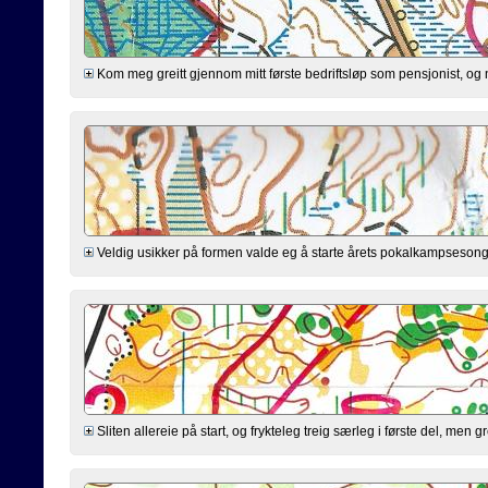
Kom meg greitt gjennom mitt første bedriftsløp som pensjonist, og 
Veldig usikker på formen valde eg å starte årets pokalkampsesong i 
Sliten allereie på start, og frykteleg treig særleg i første del, me