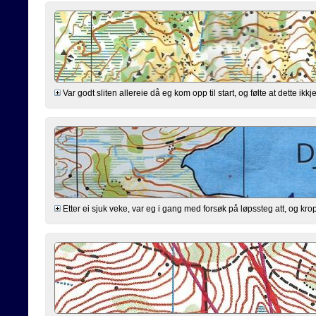
Var godt sliten allereie då eg kom opp til start, og følte at dette ikkj
Etter ei sjuk veke, var eg i gang med forsøk på løpssteg att, og kropp