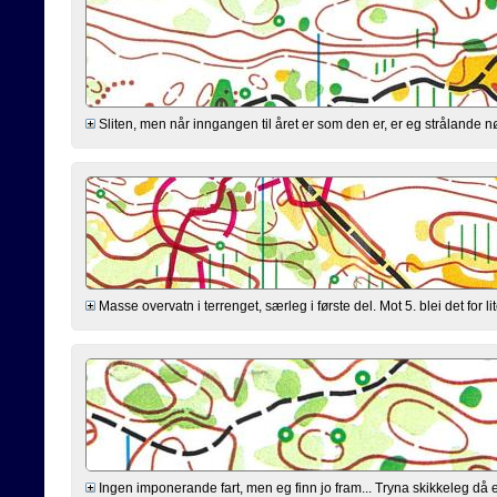
Sliten, men når inngangen til året er som den er, er eg strålande n
Masse overvatn i terrenget, særleg i første del. Mot 5. blei det for l
Ingen imponerande fart, men eg finn jo fram... Tryna skikkeleg då eg 