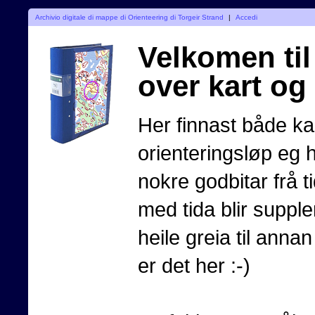
Archivio digitale di mappe di Orienteering di Torgeir Strand
|
Accedi
Velkomen til 
over kart og
Her finnast både kar
orienteringsløp eg 
nokre godbitar frå t
med tida blir supple
heile greia til annan 
er det her :-)