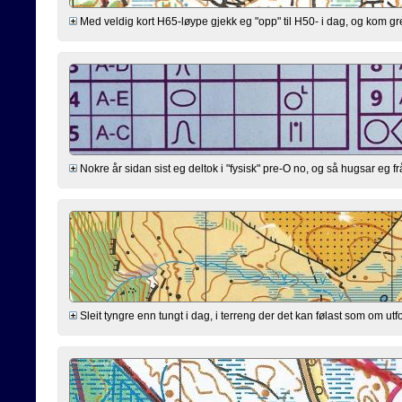
Med veldig kort H65-løype gjekk eg "opp" til H50- i dag, og kom greitt g
Nokre år sidan sist eg deltok i "fysisk" pre-O no, og så hugsar eg fr
Sleit tyngre enn tungt i dag, i terreng der det kan følast som om utfo