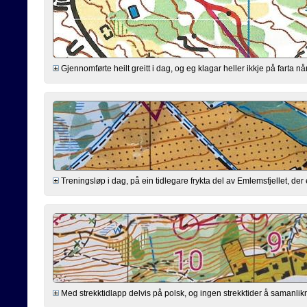
Gjennomførte heilt greitt i dag, og eg klagar heller ikkje på farta n
Treningsløp i dag, på ein tidlegare frykta del av Emlemsfjellet, d
Med strekktidlapp delvis på polsk, og ingen strekktider å samanlik