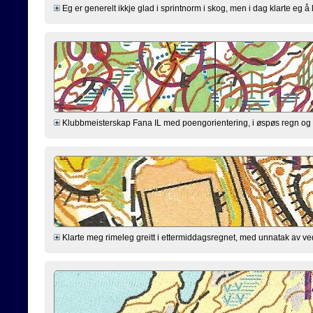
Eg er generelt ikkje glad i sprintnorm i skog, men i dag klarte eg å le
Klubbmeisterskap Fana IL med poengorientering, i øspøs regn og g
Klarte meg rimeleg greitt i ettermiddagsregnet, med unnatak av ved