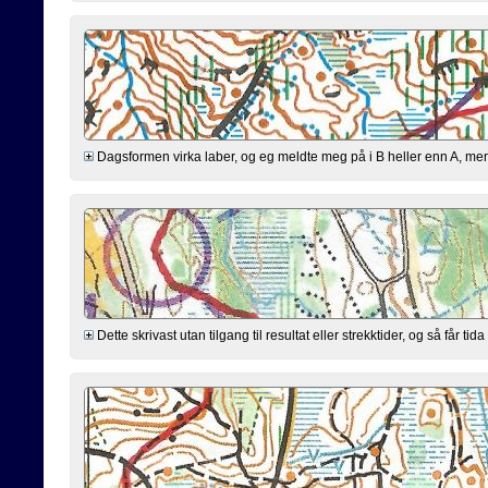
Dagsformen virka laber, og eg meldte meg på i B heller enn A, men var
Dette skrivast utan tilgang til resultat eller strekktider, og så får t