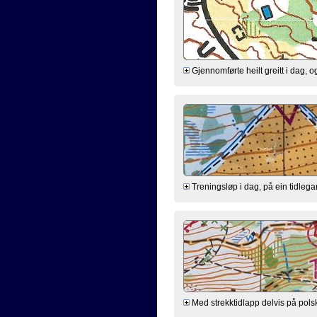
Gjennomførte heilt greitt i dag, o
Treningsløp i dag, på ein tidleg
Med strekktidlapp delvis på pols