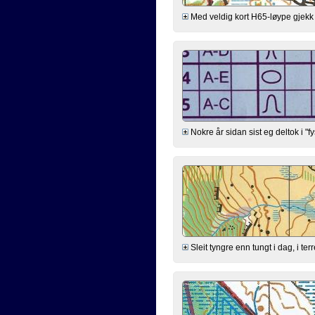
Med veldig kort H65-løype gjekk eg 
Nokre år sidan sist eg deltok i "f
Sleit tyngre enn tungt i dag, i te