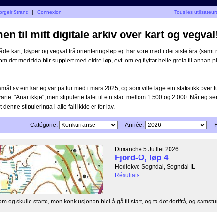
orgeir Strand
|
Connexion
Tous les utilisateur
n til mitt digitale arkiv over kart og vegval
åde kart, løyper og vegval frå orienteringsløp eg har vore med i dei siste åra (samt n
 om det med tida blir supplert med eldre løp, evt. om eg flyttar heile greia til annan pla
mål av ein kar eg var på tur med i mars 2025, og som ville lage ein statistikk over 
varte: "Anar ikkje", men stipulerte talet til ein stad mellom 1.500 og 2.000. Når eg ser
at denne stipuleringa i alle fall ikkje er for lav.
Catégorie:
Année:
F
Dimanche 5 Juillet 2026
Fjord-O, løp 4
Hodlekve Sogndal, Sogndal IL
Résultats
il om eg skulle starte, men konklusjonen blei å gå til start, og ta det derifrå, og samstun