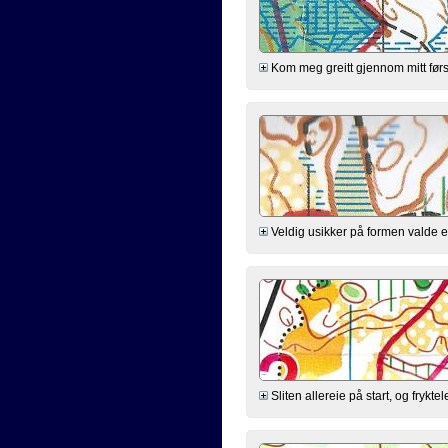
Kom meg greitt gjennom mitt førs
Veldig usikker på formen valde eg
Sliten allereie på start, og fryk