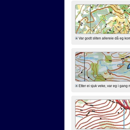
Var godt sliten allereie då eg kom 
Etter ei sjuk veke, var eg i gang 