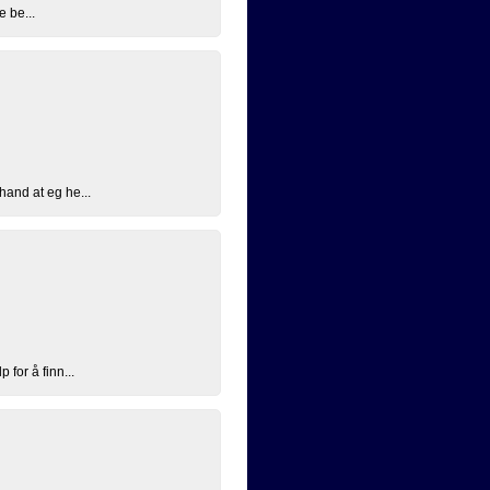
e be...
hand at eg he...
for å finn...