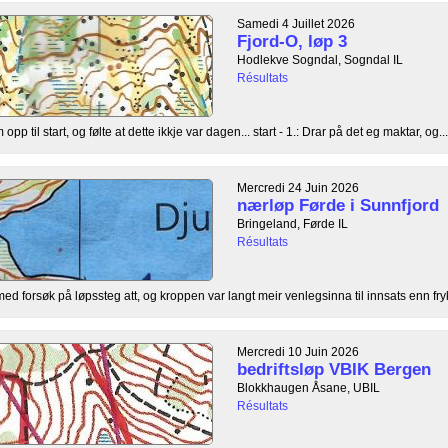
Samedi 4 Juillet 2026
Fjord-O, løp 3
Hodlekve Sogndal, Sogndal IL
Résultats
opp til start, og følte at dette ikkje var dagen... start - 1.: Drar på det eg maktar, og...
Mercredi 24 Juin 2026
nærløp Førde i Sunnfjord
Bringeland, Førde IL
Résultats
med forsøk på løpssteg att, og kroppen var langt meir venlegsinna til innsats enn frykta
Mercredi 10 Juin 2026
bedriftsløp VBIK Bergen
Blokkhaugen Åsane, UBIL
Résultats