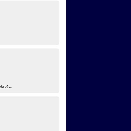
 :-) ...