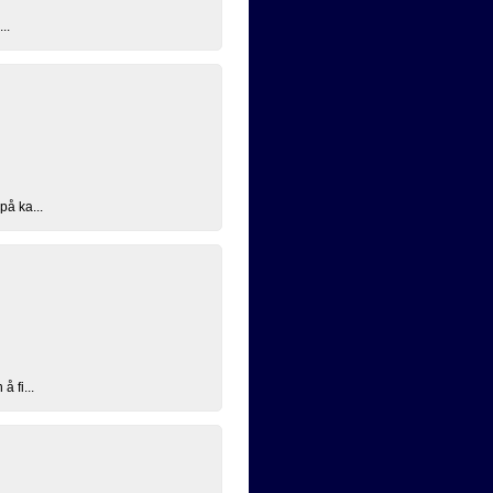
..
på ka...
å fi...