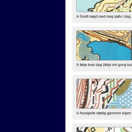
Greitt nøgd med meg sjølv i dag :-) 
Ikkje kvar dag (ikkje ein gong kva
Navigerte stødig gjennom eigen h