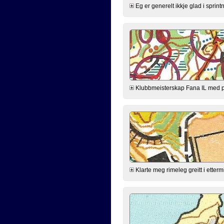
Eg er generelt ikkje glad i sprintn
Klubbmeisterskap Fana IL med poe
Klarte meg rimeleg greitt i ette