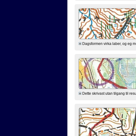
Dagsformen virka laber, og eg meld
Dette skrivast utan tilgang til res