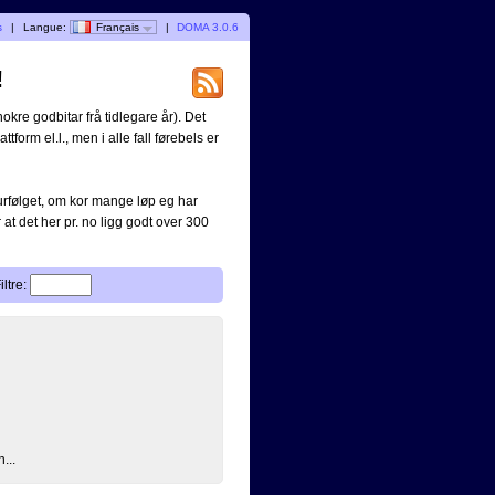
s
|
Langue:
Français
|
DOMA 3.0.6
!
okre godbitar frå tidlegare år). Det
ttform el.l., men i alle fall førebels er
turfølget, om kor mange løp eg har
 at det her pr. no ligg godt over 300
iltre:
...