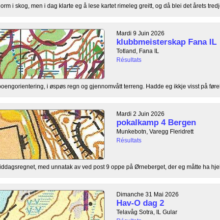
orm i skog, men i dag klarte eg å lese kartet rimeleg greitt, og då blei det årets tredj
Mardi 9 Juin 2026
klubbmeisterskap Fana IL
Totland, Fana IL
Résultats
ngorientering, i øspøs regn og gjennomvått terreng. Hadde eg ikkje visst på føre
Mardi 2 Juin 2026
pokalkamp 4 Bergen
Munkebotn, Varegg Fleridrett
Résultats
rmiddagsregnet, med unnatak av ved post 9 oppe på Ørneberget, der eg måtte ha hjelp 
Dimanche 31 Mai 2026
Hav-O dag 2
Telavåg Sotra, IL Gular