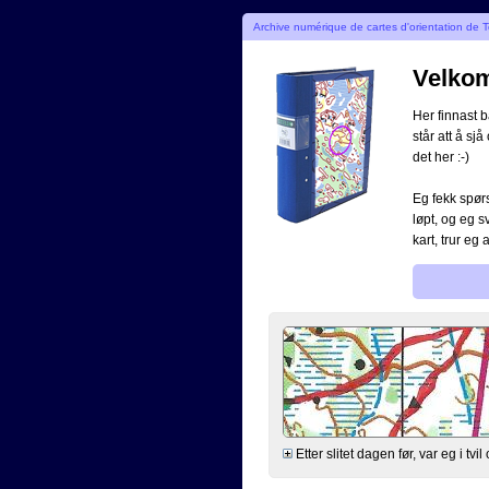
Archive numérique de cartes d'orientation de T
Velkome
Her finnast b
står att å sjå
det her :-)
Eg fekk spørs
løpt, og eg s
kart, trur eg 
Etter slitet dagen før, var eg i tv