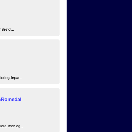
strefot...
eringsløpar...
&Romsdal
uere, men eg...