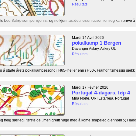
Résultats
te bedriftsløp som pensjonist, og no kjennast det nesten ut som om eg kan prøve å r
Mardi 14 Avril 2026
pokalkamp 1 Bergen
Davanger Askøy, Askøy OL
Résultats
 å starte årets pokalkampsesong i H65- heller enn i H50-. Framdriftsmessig gjekk de
Mardi 17 Février 2026
Portugal 4-dagars, løp 4
Mira Norte, ORI Estarreja, Portugal
Résultats
teleg treig særleg i første del, men greitt nøgd med å kome skapeleg gjennom :-) Hadde