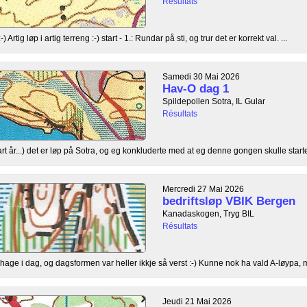
Résultats
Artig løp i artig terreng :-) start - 1.: Rundar på sti, og trur det er korrekt val. ...
Samedi 30 Mai 2026
Hav-O dag 1
Spildepollen Sotra, IL Gular
Résultats
rt år...) det er løp på Sotra, og eg konkluderte med at eg denne gongen skulle starte, 
Mercredi 27 Mai 2026
bedriftsløp VBIK Bergen
Kanadaskogen, Tryg BIL
Résultats
age i dag, og dagsformen var heller ikkje så verst :-) Kunne nok ha vald A-løypa, m
Jeudi 21 Mai 2026