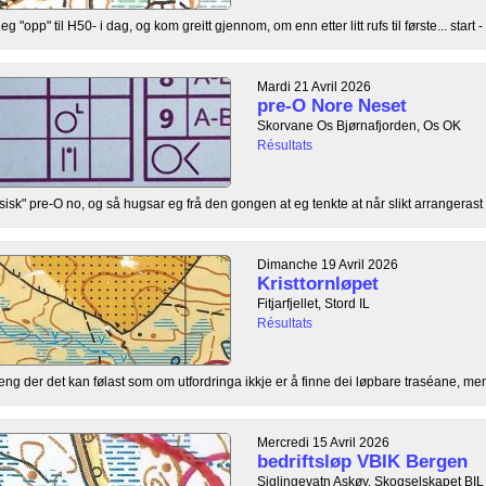
"opp" til H50- i dag, og kom greitt gjennom, om enn etter litt rufs til første... start - .
Mardi 21 Avril 2026
pre-O Nore Neset
Skorvane Os Bjørnafjorden, Os OK
Résultats
ysisk" pre-O no, og så hugsar eg frå den gongen at eg tenkte at når slikt arrangerast 
Dimanche 19 Avril 2026
Kristtornløpet
Fitjarfjellet, Stord IL
Résultats
rreng der det kan følast som om utfordringa ikkje er å finne dei løpbare traséane, men 
Mercredi 15 Avril 2026
bedriftsløp VBIK Bergen
Siglingevatn Askøy, Skogselskapet BIL