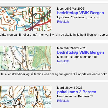
Mercredi 6 Mai 2026
bedriftsløp VBIK Bergen
Lyshornet / Svartevatn, Eviny BIL
Résultats
te meg på i B heller enn A, men var i tvil om eg skulle bytte heilt til eg kom opp på 
Mercredi 29 Avril 2026
bedriftsløp VBIK Bergen
Moldalia, Bergen kommune BIL
Résultats
ultat eller strekktider, og så får tida vise om eg finn grunn til å oppdatere/endre noko 
Mardi 28 Avril 2026
pokalkamp 2 Bergen
Hordnesmarka, Bergens TF
Résultats