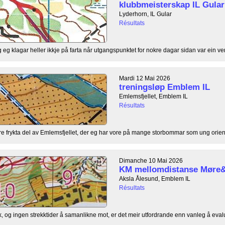
klubbmeisterskap IL Gular
Lyderhorn, IL Gular
Résultats
g eg klagar heller ikkje på farta når utgangspunktet for nokre dagar sidan var ein ven
Mardi 12 Mai 2026
treningsløp Emblem IL
Emlemsfjellet, Emblem IL
Résultats
are frykta del av Emlemsfjellet, der eg har vore på mange storbommar som ung orient
Dimanche 10 Mai 2026
KM mellomdistanse Møre
Aksla Ålesund, Emblem IL
Résultats
k, og ingen strekktider å samanlikne mot, er det meir utfordrande enn vanleg å eval