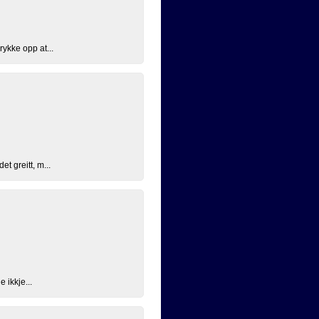
ykke opp at...
t greitt, m...
 ikkje...