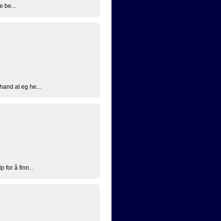
e be...
hand at eg he...
for å finn...