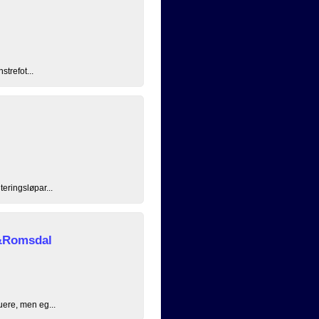
strefot...
eringsløpar...
&Romsdal
uere, men eg...