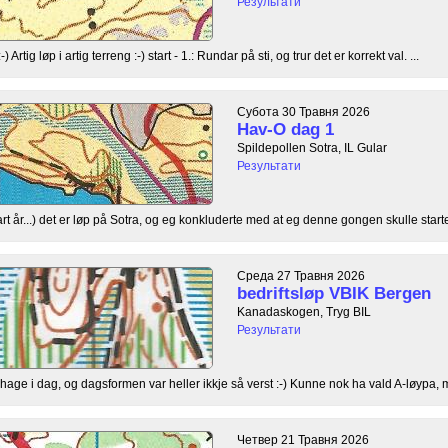
Результати
Artig løp i artig terreng :-) start - 1.: Rundar på sti, og trur det er korrekt val. ...
Субота 30 Травня 2026
Hav-O dag 1
Spildepollen Sotra, IL Gular
Результати
rt år...) det er løp på Sotra, og eg konkluderte med at eg denne gongen skulle starte, 
Среда 27 Травня 2026
bedriftsløp VBIK Bergen
Kanadaskogen, Tryg BIL
Результати
age i dag, og dagsformen var heller ikkje så verst :-) Kunne nok ha vald A-løypa, m
Четвер 21 Травня 2026