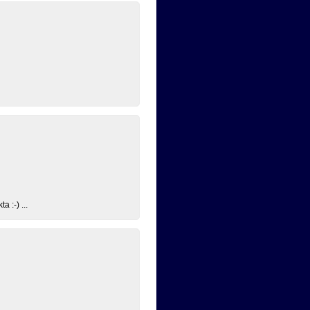
 :-) ...