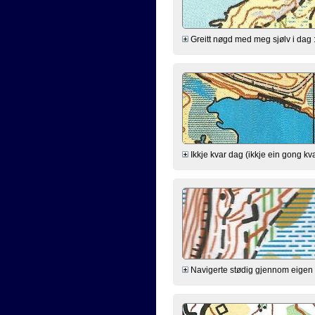
Greitt nøgd med meg sjølv i dag :-) 
Ikkje kvar dag (ikkje ein gong kva
Navigerte stødig gjennom eigen h