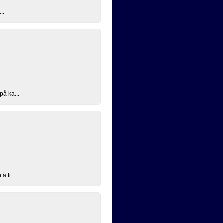
..
på ka...
å fi...