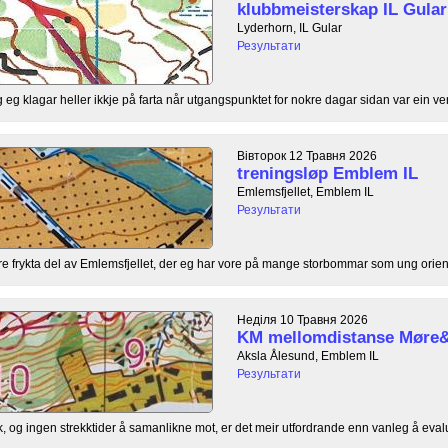
klubbmeisterskap IL Gular
Lyderhorn, IL Gular
Результати
g eg klagar heller ikkje på farta når utgangspunktet for nokre dagar sidan var ein ven
Вівторок 12 Травня 2026
treningsløp Emblem IL
Emlemsfjellet, Emblem IL
Результати
are frykta del av Emlemsfjellet, der eg har vore på mange storbommar som ung orient
Неділя 10 Травня 2026
KM mellomdistanse Møre
Aksla Ålesund, Emblem IL
Результати
k, og ingen strekktider å samanlikne mot, er det meir utfordrande enn vanleg å eval