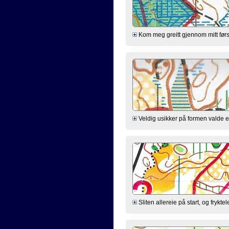
Kom meg greitt gjennom mitt førs
Veldig usikker på formen valde eg
Sliten allereie på start, og fryk