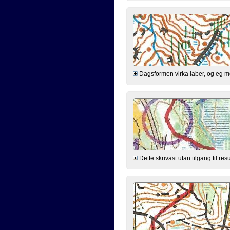
Dagsformen virka laber, og eg meld
Dette skrivast utan tilgang til res