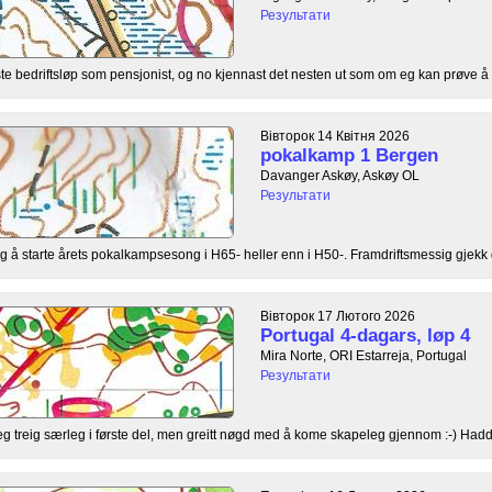
Результати
te bedriftsløp som pensjonist, og no kjennast det nesten ut som om eg kan prøve å r
Вівторок 14 Квітня 2026
pokalkamp 1 Bergen
Davanger Askøy, Askøy OL
Результати
 å starte årets pokalkampsesong i H65- heller enn i H50-. Framdriftsmessig gjekk de
Вівторок 17 Лютого 2026
Portugal 4-dagars, løp 4
Mira Norte, ORI Estarreja, Portugal
Результати
teleg treig særleg i første del, men greitt nøgd med å kome skapeleg gjennom :-) Hadde