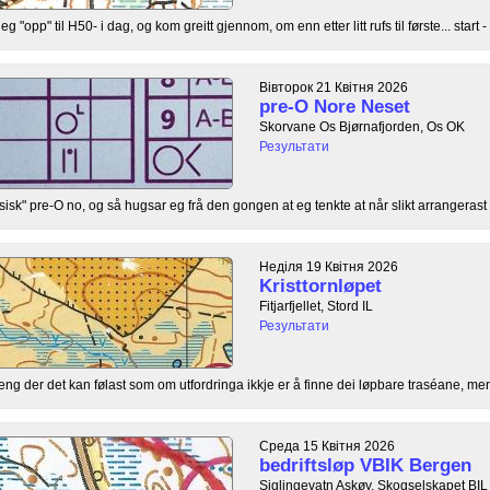
"opp" til H50- i dag, og kom greitt gjennom, om enn etter litt rufs til første... start - .
Вівторок 21 Квітня 2026
pre-O Nore Neset
Skorvane Os Bjørnafjorden, Os OK
Результати
ysisk" pre-O no, og så hugsar eg frå den gongen at eg tenkte at når slikt arrangerast 
Неділя 19 Квітня 2026
Kristtornløpet
Fitjarfjellet, Stord IL
Результати
rreng der det kan følast som om utfordringa ikkje er å finne dei løpbare traséane, men 
Среда 15 Квітня 2026
bedriftsløp VBIK Bergen
Siglingevatn Askøy, Skogselskapet BIL