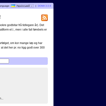
anguage:
Український
|
DOMA 3.0.6
!
okre godbitar frå tidlegare år). Det
ttform el.l., men i alle fall førebels er
turfølget, om kor mange løp eg har
 at det her pr. no ligg godt over 300
...