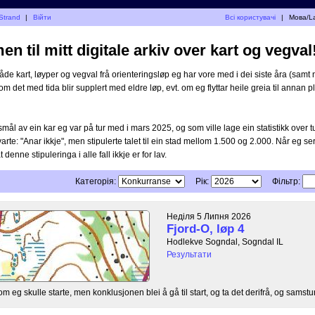
Strand
|
Війти
Всі користувачі
|
Мова/L
n til mitt digitale arkiv over kart og vegval
åde kart, løyper og vegval frå orienteringsløp eg har vore med i dei siste åra (samt n
 om det med tida blir supplert med eldre løp, evt. om eg flyttar heile greia til annan pla
mål av ein kar eg var på tur med i mars 2025, og som ville lage ein statistikk over 
varte: "Anar ikkje", men stipulerte talet til ein stad mellom 1.500 og 2.000. Når eg ser
at denne stipuleringa i alle fall ikkje er for lav.
Категорія:
Рік:
Фільтр:
Неділя 5 Липня 2026
Fjord-O, løp 4
Hodlekve Sogndal, Sogndal IL
Результати
il om eg skulle starte, men konklusjonen blei å gå til start, og ta det derifrå, og samstun