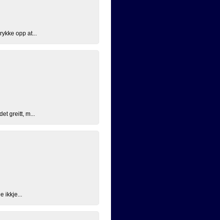
ykke opp at...
t greitt, m...
 ikkje...