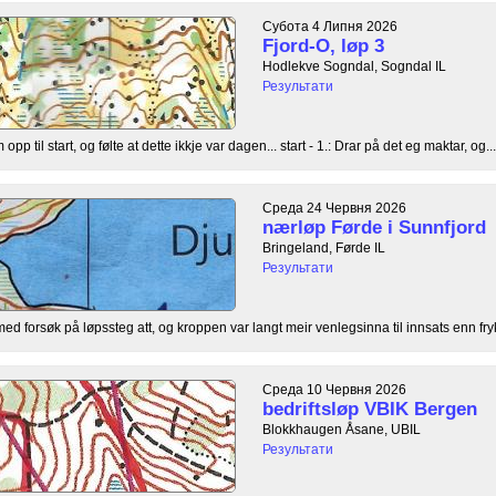
Субота 4 Липня 2026
Fjord-O, løp 3
Hodlekve Sogndal, Sogndal IL
Результати
opp til start, og følte at dette ikkje var dagen... start - 1.: Drar på det eg maktar, og...
Среда 24 Червня 2026
nærløp Førde i Sunnfjord
Bringeland, Førde IL
Результати
med forsøk på løpssteg att, og kroppen var langt meir venlegsinna til innsats enn frykta
Среда 10 Червня 2026
bedriftsløp VBIK Bergen
Blokkhaugen Åsane, UBIL
Результати