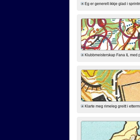
Eg er generelt ikkje glad i sprintn
Klubbmeisterskap Fana IL med poe
Klarte meg rimeleg greitt i ette