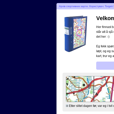
Архів спортивних карти. Користувач: Torgeir 
Velkome
Her finnast b
står att å sjå
det her :-)
Eg fekk spørs
løpt, og eg s
kart, trur eg 
Etter slitet dagen før, var eg i tv