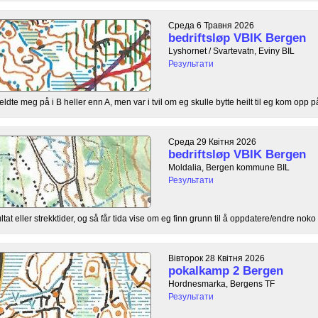
Среда 6 Травня 2026
bedriftsløp VBIK Bergen
Lyshornet / Svartevatn, Eviny BIL
Результати
te meg på i B heller enn A, men var i tvil om eg skulle bytte heilt til eg kom opp på 
Среда 29 Квітня 2026
bedriftsløp VBIK Bergen
Moldalia, Bergen kommune BIL
Результати
ultat eller strekktider, og så får tida vise om eg finn grunn til å oppdatere/endre noko 
Вівторок 28 Квітня 2026
pokalkamp 2 Bergen
Hordnesmarka, Bergens TF
Результати