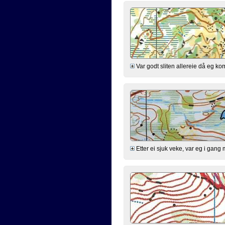
Var godt sliten allereie då eg kom 
Etter ei sjuk veke, var eg i gang 