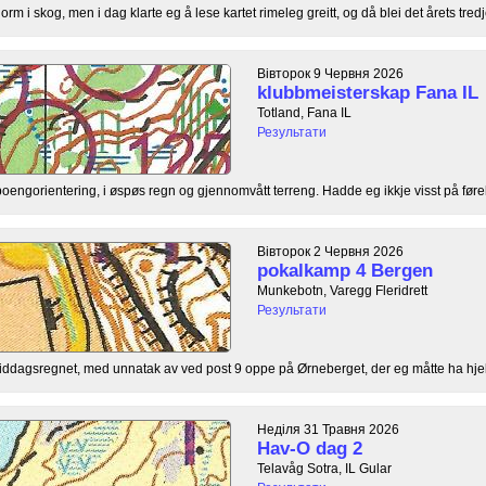
orm i skog, men i dag klarte eg å lese kartet rimeleg greitt, og då blei det årets tredj
Вівторок 9 Червня 2026
klubbmeisterskap Fana IL
Totland, Fana IL
Результати
ngorientering, i øspøs regn og gjennomvått terreng. Hadde eg ikkje visst på føre
Вівторок 2 Червня 2026
pokalkamp 4 Bergen
Munkebotn, Varegg Fleridrett
Результати
rmiddagsregnet, med unnatak av ved post 9 oppe på Ørneberget, der eg måtte ha hjelp 
Неділя 31 Травня 2026
Hav-O dag 2
Telavåg Sotra, IL Gular