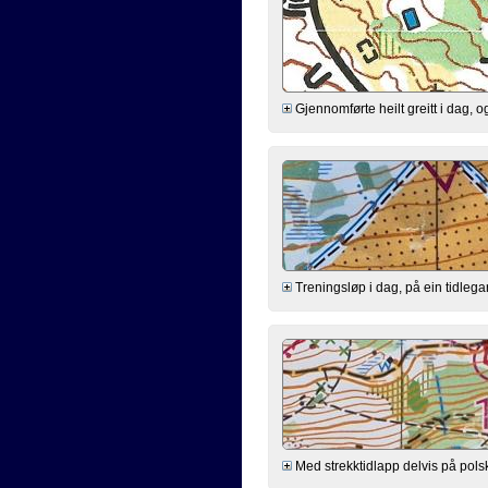
Gjennomførte heilt greitt i dag, o
Treningsløp i dag, på ein tidleg
Med strekktidlapp delvis på pols