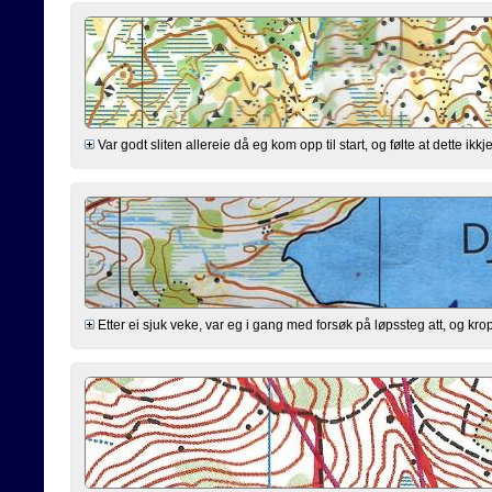
Var godt sliten allereie då eg kom opp til start, og følte at dette ikkj
Etter ei sjuk veke, var eg i gang med forsøk på løpssteg att, og kropp