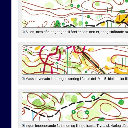
Sliten, men når inngangen til året er som den er, er eg strålande n
Masse overvatn i terrenget, særleg i første del. Mot 5. blei det for l
Ingen imponerande fart, men eg finn jo fram... Tryna skikkeleg då eg 