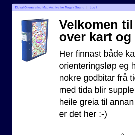
Digital Orienteering Map Archive for Torgeir Strand
|
Log in
Velkomen til 
over kart og
Her finnast både kar
orienteringsløp eg 
nokre godbitar frå t
med tida blir supple
heile greia til annan 
er det her :-)