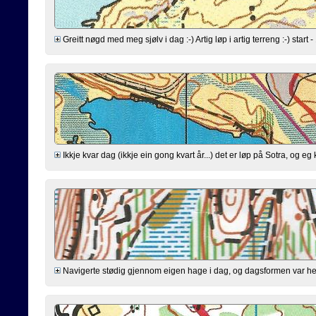
Greitt nøgd med meg sjølv i dag :-) Artig løp i artig terreng :-) start - 
Ikkje kvar dag (ikkje ein gong kvart år...) det er løp på Sotra, og e
Navigerte stødig gjennom eigen hage i dag, og dagsformen var helle