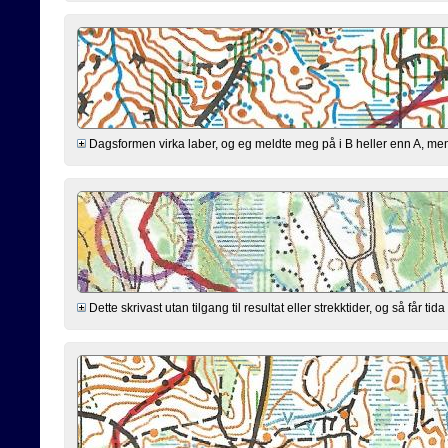
Dagsformen virka laber, og eg meldte meg på i B heller enn A, men var
Dette skrivast utan tilgang til resultat eller strekktider, og så får t