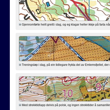
Gjennomførte heilt greitt i dag, og eg klagar heller ikkje på farta n
Treningsløp i dag, på ein tidlegare frykta del av Emlemsfjellet, d
Med strekktidlapp delvis på polsk, og ingen strekktider å samanlik