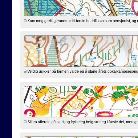
Kom meg greitt gjennom mitt første bedriftsløp som pensjonist, og 
Veldig usikker på formen valde eg å starte årets pokalkampsesong i 
Sliten allereie på start, og frykteleg treig særleg i første del, me