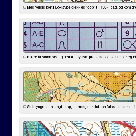
Med veldig kort H65-løype gjekk eg "opp" til H50- i dag, og kom greitt g
Nokre år sidan sist eg deltok i "fysisk" pre-O no, og så hugsar eg fr
Sleit tyngre enn tungt i dag, i terreng der det kan følast som om utfo