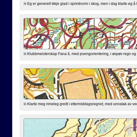
Eg er generelt ikkje glad i sprintnorm i skog, men i dag klarte eg å le
Klubbmeisterskap Fana IL med poengorientering, i øspøs regn og g
Klarte meg rimeleg greitt i ettermiddagsregnet, med unnatak av ved