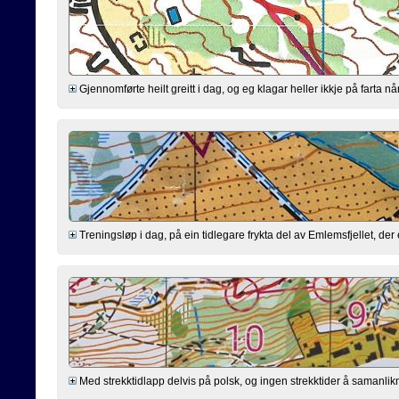
Gjennomførte heilt greitt i dag, og eg klagar heller ikkje på farta n
Treningsløp i dag, på ein tidlegare frykta del av Emlemsfjellet, d
Med strekktidlapp delvis på polsk, og ingen strekktider å samanlik