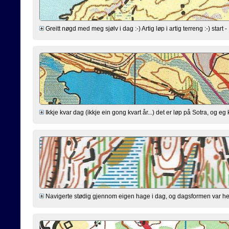
Greitt nøgd med meg sjølv i dag :-) Artig løp i artig terreng :-) start - 
Ikkje kvar dag (ikkje ein gong kvart år...) det er løp på Sotra, og e
Navigerte stødig gjennom eigen hage i dag, og dagsformen var helle