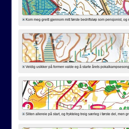
Kom meg greitt gjennom mitt første bedriftsløp som pensjonist, og 
Veldig usikker på formen valde eg å starte årets pokalkampsesong i 
Sliten allereie på start, og frykteleg treig særleg i første del, me