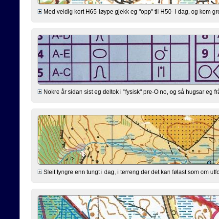
Med veldig kort H65-løype gjekk eg "opp" til H50- i dag, og kom greitt g
Nokre år sidan sist eg deltok i "fysisk" pre-O no, og så hugsar eg fr
Sleit tyngre enn tungt i dag, i terreng der det kan følast som om utfo