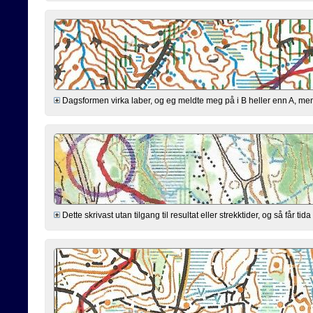
Dagsformen virka laber, og eg meldte meg på i B heller enn A, men var
Dette skrivast utan tilgang til resultat eller strekktider, og så får t