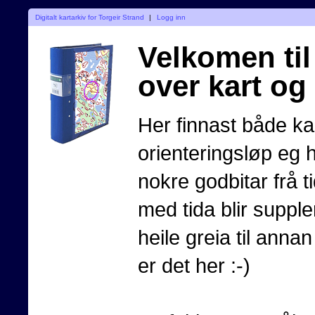
Digitalt kartarkiv for Torgeir Strand
|
Logg inn
Velkomen til 
over kart og
Her finnast både kar
orienteringsløp eg 
nokre godbitar frå t
med tida blir supple
heile greia til annan 
er det her :-)