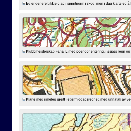
Eg er generelt ikkje glad i sprintnorm i skog, men i dag klarte eg å le
Klubbmeisterskap Fana IL med poengorientering, i øspøs regn og g
Klarte meg rimeleg greitt i ettermiddagsregnet, med unnatak av ved