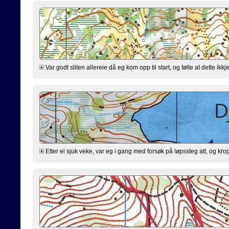
Var godt sliten allereie då eg kom opp til start, og følte at dette ikkj
Etter ei sjuk veke, var eg i gang med forsøk på løpssteg att, og kropp