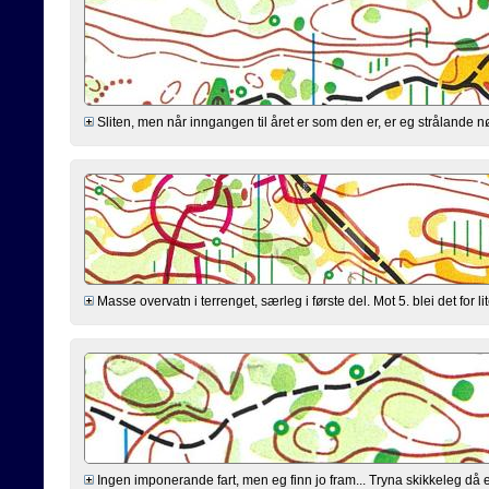
Sliten, men når inngangen til året er som den er, er eg strålande n
Masse overvatn i terrenget, særleg i første del. Mot 5. blei det for l
Ingen imponerande fart, men eg finn jo fram... Tryna skikkeleg då eg 