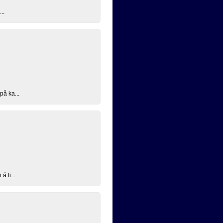
..
på ka...
å fi...