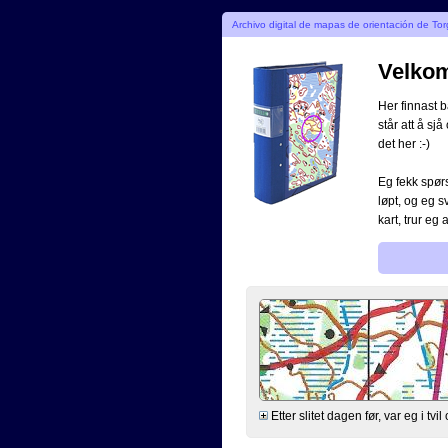
Archivo digital de mapas de orientación de Tor
Velkome
Her finnast b
står att å sjå
det her :-)
Eg fekk spørs
løpt, og eg s
kart, trur eg 
Etter slitet dagen før, var eg i tv