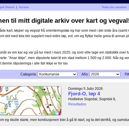
geir Strand
|
Acceso
Todos los usuarios
n til mitt digitale arkiv over kart og vegval
åde kart, løyper og vegval frå orienteringsløp eg har vore med i dei siste åra (samt n
 om det med tida blir supplert med eldre løp, evt. om eg flyttar heile greia til annan pla
mål av ein kar eg var på tur med i mars 2025, og som ville lage ein statistikk over 
varte: "Anar ikkje", men stipulerte talet til ein stad mellom 1.500 og 2.000. Når eg ser
at denne stipuleringa i alle fall ikkje er for lav.
Categoría:
Año:
Fil
Domingo 5 Julio 2026
Fjord-O, løp 4
Hodlekve Sogndal, Sogndal IL
Resultados
il om eg skulle starte, men konklusjonen blei å gå til start, og ta det derifrå, og samstun