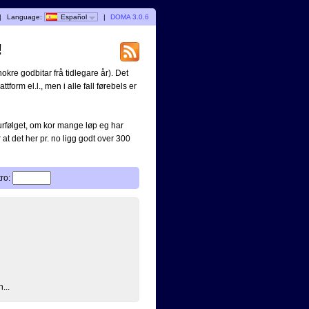
|
Language:
Español
|
DOMA 3.0.6
!
okre godbitar frå tidlegare år). Det
ttform el.l., men i alle fall førebels er
turfølget, om kor mange løp eg har
 at det her pr. no ligg godt over 300
tro:
...