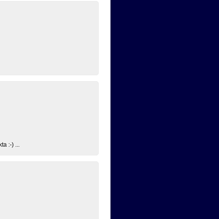
 :-) ...