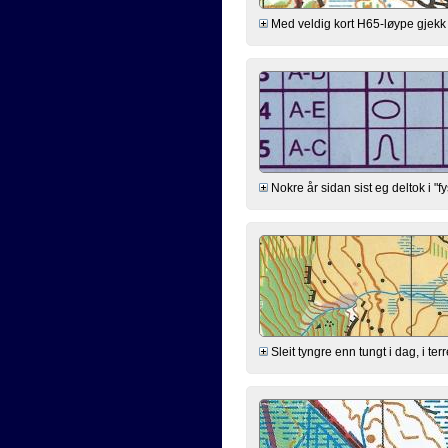
Med veldig kort H65-løype gjekk eg 
Nokre år sidan sist eg deltok i "f
Sleit tyngre enn tungt i dag, i te