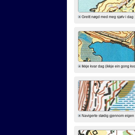
Greitt nøgd med meg sjølv i dag :-) 
Ikkje kvar dag (ikkje ein gong kva
Navigerte stødig gjennom eigen h