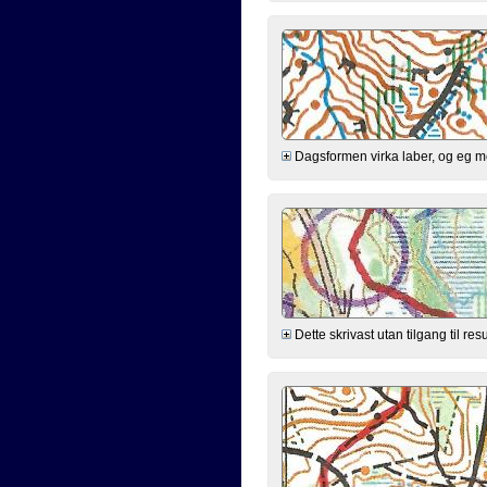
Dagsformen virka laber, og eg meld
Dette skrivast utan tilgang til res