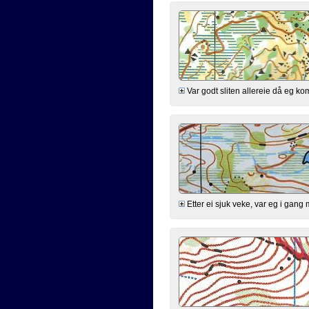
Var godt sliten allereie då eg kom 
Etter ei sjuk veke, var eg i gang 