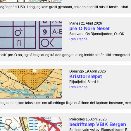
"opp" til H50- i dag, og kom greitt gjennom, om enn etter litt rufs til første... start - .
Martes 21 Abril 2026
pre-O Nore Neset
Skorvane Os Bjørnafjorden, Os OK
Resultados
ysisk" pre-O no, og så hugsar eg frå den gongen at eg tenkte at når slikt arrangerast 
Domingo 19 Abril 2026
Kristtornløpet
Fitjarfjellet, Stord IL
Resultados
rreng der det kan følast som om utfordringa ikkje er å finne dei løpbare traséane, men 
Miércoles 15 Abril 2026
bedriftsløp VBIK Bergen
Siglingevatn Askøy, Skogselskapet BIL