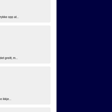
ykke opp at...
t greitt, m...
 ikkje...