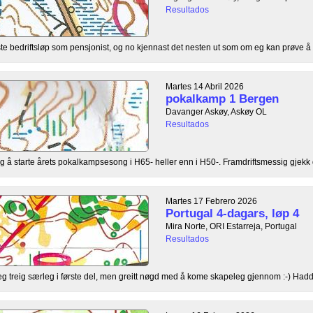
Resultados
te bedriftsløp som pensjonist, og no kjennast det nesten ut som om eg kan prøve å r
Martes 14 Abril 2026
pokalkamp 1 Bergen
Davanger Askøy, Askøy OL
Resultados
 å starte årets pokalkampsesong i H65- heller enn i H50-. Framdriftsmessig gjekk de
Martes 17 Febrero 2026
Portugal 4-dagars, løp 4
Mira Norte, ORI Estarreja, Portugal
Resultados
teleg treig særleg i første del, men greitt nøgd med å kome skapeleg gjennom :-) Hadde