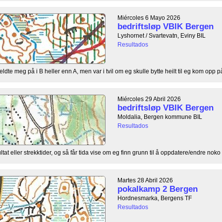
Miércoles 6 Mayo 2026
bedriftsløp VBIK Bergen
Lyshornet / Svartevatn, Eviny BIL
Resultados
te meg på i B heller enn A, men var i tvil om eg skulle bytte heilt til eg kom opp på 
Miércoles 29 Abril 2026
bedriftsløp VBIK Bergen
Moldalia, Bergen kommune BIL
Resultados
ultat eller strekktider, og så får tida vise om eg finn grunn til å oppdatere/endre noko 
Martes 28 Abril 2026
pokalkamp 2 Bergen
Hordnesmarka, Bergens TF
Resultados