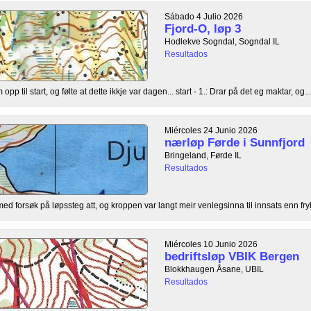
Sábado 4 Julio 2026
Fjord-O, løp 3
Hodlekve Sogndal, Sogndal IL
Resultados
opp til start, og følte at dette ikkje var dagen... start - 1.: Drar på det eg maktar, og...
Miércoles 24 Junio 2026
nærløp Førde i Sunnfjord
Bringeland, Førde IL
Resultados
med forsøk på løpssteg att, og kroppen var langt meir venlegsinna til innsats enn frykta
Miércoles 10 Junio 2026
bedriftsløp VBIK Bergen
Blokkhaugen Åsane, UBIL
Resultados