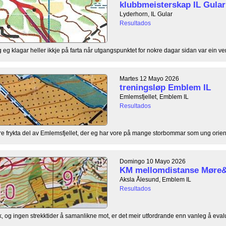
klubbmeisterskap IL Gular
Lyderhorn, IL Gular
Resultados
g eg klagar heller ikkje på farta når utgangspunktet for nokre dagar sidan var ein ven
Martes 12 Mayo 2026
treningsløp Emblem IL
Emlemsfjellet, Emblem IL
Resultados
are frykta del av Emlemsfjellet, der eg har vore på mange storbommar som ung orient
Domingo 10 Mayo 2026
KM mellomdistanse Møre
Aksla Ålesund, Emblem IL
Resultados
k, og ingen strekktider å samanlikne mot, er det meir utfordrande enn vanleg å eval