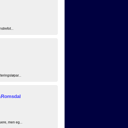
strefot...
eringsløpar...
&Romsdal
uere, men eg...