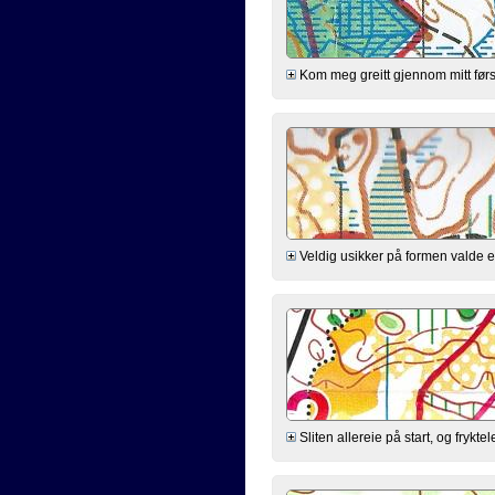
Kom meg greitt gjennom mitt førs
Veldig usikker på formen valde eg
Sliten allereie på start, og fryk