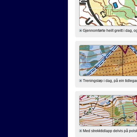
Gjennomførte heilt greitt i dag, o
Treningsløp i dag, på ein tidleg
Med strekktidlapp delvis på pols