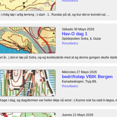
Resultados
Artig løp i artig terreng :-) start - 1.: Rundar på sti, og trur det er korrekt val. ...
Sábado 30 Mayo 2026
Hav-O dag 1
Spildepollen Sotra, IL Gular
Resultados
rt år...) det er løp på Sotra, og eg konkluderte med at eg denne gongen skulle starte, 
Miércoles 27 Mayo 2026
bedriftsløp VBIK Bergen
Kanadaskogen, Tryg BIL
Resultados
age i dag, og dagsformen var heller ikkje så verst :-) Kunne nok ha vald A-løypa, m
Jueves 21 Mayo 2026