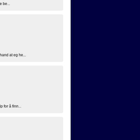
e be...
hand at eg he...
for å finn...