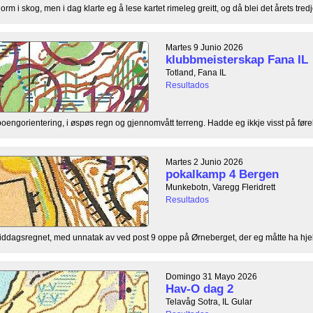
orm i skog, men i dag klarte eg å lese kartet rimeleg greitt, og då blei det årets tredj
Martes 9 Junio 2026
klubbmeisterskap Fana IL
Totland, Fana IL
Resultados
ngorientering, i øspøs regn og gjennomvått terreng. Hadde eg ikkje visst på føre
Martes 2 Junio 2026
pokalkamp 4 Bergen
Munkebotn, Varegg Fleridrett
Resultados
rmiddagsregnet, med unnatak av ved post 9 oppe på Ørneberget, der eg måtte ha hjelp 
Domingo 31 Mayo 2026
Hav-O dag 2
Telavåg Sotra, IL Gular