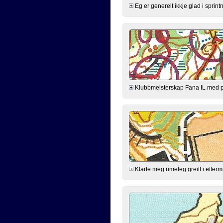
Eg er generelt ikkje glad i sprintn
Klubbmeisterskap Fana IL med poe
Klarte meg rimeleg greitt i ette